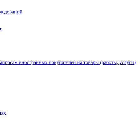
следований
е
апросам иностранных покупателей на товары (работы, услуги)
иях