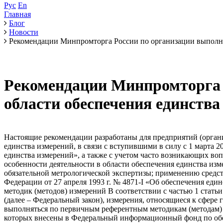
Рус
En
Главная
Блог
Новости
Рекомендации Минпромторга России по организации выполнен
Рекомендации Минпромторга Р
области обеспечения единств
Настоящие рекомендации разработаны для предприятий (организаций) промышленности, юридических лиц и индивидуальных предпринимателей аккредитованных в области обеспечения единства измерений, в связи с вступившими в силу с 1 марта 2025 года изменениями, внесенными Федеральным законом от 14 февраля 2024 г. № 18-ФЗ в Федеральный закон «Об обеспечении единства измерений», а также с учетом часто возникающих вопросов при практической деятельности в области обеспечения единства измерений. В данных рекомендациях описываются особенности деятельности в области обеспечения единства измерений по: аттестации и применению методик (методов) измерений; поверке средств измерений; организации и проведению обязательной метрологической экспертизы; применению средств измерений, допущенных к применению и (или) введенных в эксплуатацию до дня вступления в силу Закона Российской Федерации от 27 апреля 1993 г. № 4871-I «Об обеспечения единства измерений; организации работ вне сферы государственного регулирования. В отношении аттестации и применения методик (методов) измерений В соответствии с частью 1 статьи 5 Федерального закона от 26 июня 2008 г. № 102-ФЗ «Об обеспечении единства измерений» с учетом внесенных изменений (далее – Федеральный закон), измерения, относящиеся к сфере государственного регулирования обеспечения единства измерений (далее – сфера государственного регулирования), должны выполняться по первичным референтным методикам (методам) измерений, референтным методикам (методам) измерений и другим аттестованным методикам (методам) измерений, сведения о которых внесены в Федеральный информационный фонд по обеспечению единства измерений (далее - Фонд) с применением средств измерений утвержденного типа, прошедших поверку. 2 Таким образом, обязательным условием применения методик измерений в сфере государственного регулирования с 1 марта 2025 года является не только их аттестация, но и наличие сведений о данной методике в Фонде. В соответствии с частью 3 статьи 5 Федерального закона аттестацию первичных референтных методик (методов) измерений и референтных методик (методов) измерений проводят только государственные научные метрологические институты и без какой-либо аккредитации, аттестацию других методик (методов) измерений, применяемых в сфере государственного регулирования обеспечения единства измерений, проводят юридические лица и индивидуальные предприниматели, аккредитованные в соответствии с законодательством Российской Федерации об аккредитации в национальной системе аккредитации на проведение аттестации методик (методов) измерений. В части сферы государственного регулирования – она дополнилась новым видом деятельности по производству, использованию и обращению драгоценных металлов и добыче, использованию и обращению драгоценных камней. Для указанного вида деятельности постановлением Правительства Российской Федерации от 24.09.2024 № 1295 внесены изменения в постановление Правительства Российской Федерации от 16.11.2020 № 1847, определяющие измерения и устанавливающего обязательные метрологические требования к этим измерениям, выполняемым при осуществлении данного вида деятельности. В отношении поверки средств измерений В соответствии с частью 1 статьи 13 Федерального закона средства измерений, предназначенные для применения в сфере государственного регулирования обеспечения единства измерений, до ввода в эксплуатацию подл