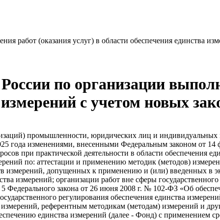
ия работ (оказания услуг) в области обеспечения единства изм
оссии по организации выполне
а измерений с учетом новых за
ежат первичной поверке, а в процессе эксплуатации, в том числе после ремонта, - периодической поверке. Таким образом, с 1 марта 2025 года первичная поверка предусмотрена только один раз – до ввода средств измерений в эксплуатацию, а вся последующая поверка средств измерений в процессе их эксплуатации относится к периодической поверке. 3 Тоже самое относится к поверке средств измерений после ремонта, поверка которых также предусмотрена в рамках периодической поверки. Для средств измерений, в методиках поверки которых поверка после ремонта предусмотрена в рамках первичной поверки, она должна проводиться в соответствии с требованиями Федерального закона в рамках периодической поверки, но в объеме, предусмотренном методикой поверки для поверки после ремонта, что необходимо учитывать при организации поверки средств измерений в таких случаях. Необходимо обратить внимание на организацию поверки средств измерений, включенных в перечень средств измерений, поверка которых осуществляется только аккредитованными в соответствии с законодательством Российской Федерации об аккредитации в национальной системе аккредитации государственными региональными центрами метрологии, утвержденный постановлением Правительства Российской Федерации от 20.04.2010 № 250. После выполнения ремонта средств измерений их поверка должна осуществляться только в ЦСМ. В отношении организации и проведения обязательной метрологической экспертизы Обязательная метрологическая экспертиза стандартов, проектной, технической, в том числе конструкторской и технологической, документации и других объектов с 1 марта 2025 года может проводиться, как аккредитованными в соответствии с законодательством Российской Федерации об аккредитации в национальной системе аккредитации на выполнение обязательной метрологической экспертизы юридическими лицами и индивидуальными предпринимателями, так и государственными научными метрологическими институтами. Запрашивать подтверждения от государственных научных метрологических институтов их аккредитации теперь не требуется. В отношении применения средств измерений, допущенных к применению и (или) введенных в эксплуатацию до дня вступления в силу Закона Российской Федерации от 27 апреля 1993 г. № 4871-I «Об обеспечения единства измерений 4 В соответствии с частью 5 статьи 27 Федерального закона с 1 марта 2025 года средства измерений, допущенные к применению и (или) введенные в эксплуатацию до дня вступления в силу Закона Российской Федерации от 27 апреля 1993 года № 4871-I «Об обеспечении единства измерений» в соответствии с действующим на момент их допуска к применению (введения в эксплуатацию) порядком, допускаются к применению в качестве средств измерений утвержденного типа. Для применения таких средств измерений в сфере государственного регулирования достаточно только прохождение ими поверки и обеспечения соблюдения установленных обязательных требований. Необходимо обратить внимание, что методики поверки, установленные при допуске указанной категории средств измерений к применению, как правило требуют пересмотра в части актуализации с учетом действующих государственных поверочных схем и актуального парка эталонов единиц величин. Проблема может быть решена применением для поверки таких средств измерений методик поверки, установленных для групп средств измерений или аналогичных типов средств измерений. Важным также является вопрос установления интервала между поверками указанной категории сре