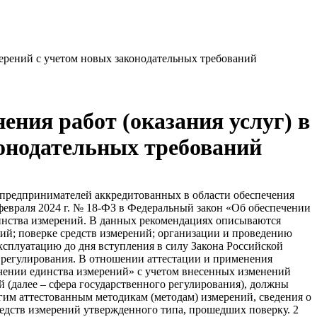
ерений с учетом новых законодательных требований
ния работ (оказания услуг) в
конодательных требований
дств измерений. Для таких средств измерений может быть установлен интервал между поверками 1 год или в соответствии с рекомендуемыми значениями, установленными приказом Росстандарта от 02.07.2019 № 1502. Поверка таких средств измерений предусмотрена и осуществляется в соответствии с приказом Минпромторга России от 31.07.2020 № 2510, передача сведений о результатах их поверки осуществляется в соответствии с приказом Минпромторга России от 28.08.2020 № 2906. При этом в сведениях, передаваемых в Фонд, регистрационный номер типа средств измерений в Фонде не указывается, если данное средство измерений допускалось к применению не по результатам государственных испытаний, на основании результатов которых принималось решение о внесении средств измерений в государственный реестр средств измерений. 5 В отношении организации работ вне сферы государственного регулирования При организации данных работ необходимо учитывать особенности применения эталонов единиц величин и средств измерений, используемых вне сферы государственного регулирования обеспечения единства измерений (далее – сфера государственного регулирования). Эталоны единиц величин, допущенные к применению в сфере государственного регулирования по результатам их аттестации, допускается применять и вне сферы государственного регулирования без проведения каких-либо дополнительных работ по оценке их соответствия (калибровки). Кроме того, допускается применение вне сферы государственного регулирования в качестве эталонов средств измерений, прошедших поверку или калибровку, при этом должна быть обеспечена прослеживаемость к государственным первичным эталонам соответствующих единиц величин, а при отсутствии соответствующих государственных первичных эталонов – к национальным эталонам иностранных государств. Поверка средств измерений осуществляется только аккредитованными в соответствии с законодательством Российской Федерации об аккредитации в национальной системе аккредитации на проведение поверки средств измерений юридическими лицами и индивидуальными предпринимателями. Калибровку средств измерений рекомендуется проводить в собственных или сторонних калибровочных лабораториях, подтвердивших компетентность на выполнение данных работ в национальной системе аккредитации или в Российской системе калибровки, деятельность которой обеспечивается подведомственной Росстандарту организацией (ФБУ «НИЦ ПМ-Ростест»). Выполнение калибровки данными калибровочными лабораториями обеспечивает достоверность результатов измерений, получаемых при калибровке, и высокую степень доверия к данным результатам, используемым при разработке и производстве инновационной продукции, в научных исследованиях, выполнении государственных контрактов (заказов). 6 При наличии испытательных, измерительных лабораторий и лабораторий производственного и аналитического контроля рекомендуется проводить оценку состояния измерений в данных лабораториях в соответствии с МИ 2427-2024 «ГСИ. Оценка состояния измерений в испытательных, измерительных лабораторий и лабораторий производственного и аналитического контроля». При наличии и использовании испытательного оборудования в организации рекомендуется проводить его аттестацию по ГОСТ Р 8.568