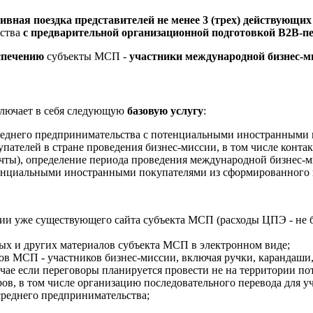
ивная поездка представителей не менее 3 (трех) действующи
рства
с предварительной организационной подготовкой B2B-пе
спечению
субъекты МСП -
участники международной бизнес-ми
лючает в себя следующую
базовую услугу
:
реднего предпринимательства с потенциальными иностранными 
ателей в стране проведения бизнес-миссии, в том числе конта
очты), определение периода проведения международной бизнес-
тенциальными иностранными покупателями из сформированного 
ии уже существующего сайта субъекта МСП (расходы ЦПЭ - не бо
ых и других материалов субъекта МСП в электронном виде;
ов МСП - участников бизнес-миссии, включая ручки, карандаши
учае если переговоры планируется провести не на территории 
ов, в том числе организацию последовательного перевода для у
 среднего предпринимательства;