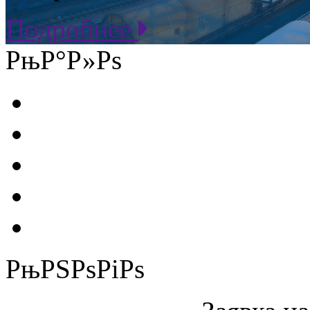
Подробнее
РњР°Р»Рѕ
РњРЅРѕРіРѕ