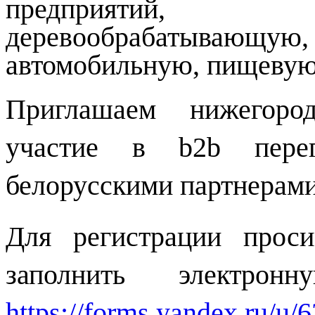
предприятий,
деревообрабатывающ
автомобильную, пищеву
Приглашаем нижегород
участие в
b
2
b
перег
белорусскими партнерами
Для регистрации прос
заполнить электр
https://forms.yandex.ru/u